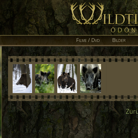
Filme / Dvd
Bilder
Zurü