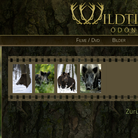
Filme / Dvd
Bilder
Zurü